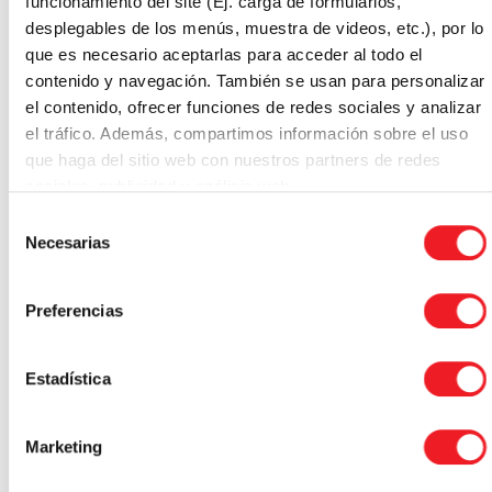
funcionamiento del site (Ej. carga de formularios,
desplegables de los menús, muestra de videos, etc.), por lo
que es necesario aceptarlas para acceder al todo el
contenido y navegación. También se usan para personalizar
el contenido, ofrecer funciones de redes sociales y analizar
el tráfico. Además, compartimos información sobre el uso
que haga del sitio web con nuestros partners de redes
sociales, publicidad y análisis web.
La única habilidad que
Selección
Necesarias
aumenta un 67% tu
de
consentimiento
desarrollo profesional
Preferencias
Estadística
El 67% de los trabajos más demandados en España tienen
como requisito tener un amplio conocimiento del Inglés.
Marketing
En otras palabras, si no sabes desenvolverte con soltura en