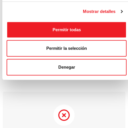
inglés, tus probabilidades de tener (o mantener) un buen
Mostrar detalles
puesto de trabajo se reducen un 67%.
Es normal porque hoy en día dominar el inglés te permite
Permitir todas
ampliar tu círculo de negocios, amigos e incluso tiene un
componente psicológico, ya que la ciencia ha demostrado
que aumenta los niveles de neurotransmisores y mejora la
Permitir la selección
capacidad mental a través del aprendizaje de otros
idiomas.
Denegar
Esto te deja 2 opciones: