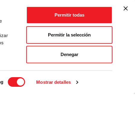
y las actividades eran muy buenas, y eso, fue una
cultural 
!"
dar las 
Permitir todas
e
Permitir la selección
izar
os
Denegar
ng
Mostrar detalles
 las preguntas