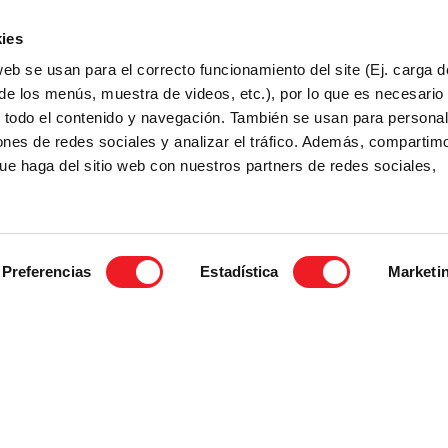
l mundo era súper amable, el lugar era maravilloso, el entorno 
ran experiencia y me encantaría repetir. Muchas gracias por todo
ies
Carlos de la Portilla
Participó en Pueblo Inglés Teens 2026
web se usan para el correcto funcionamiento del site (Ej. carga d
de los menús, muestra de videos, etc.), por lo que es necesario
l todo el contenido y navegación. También se usan para personal
iones de redes sociales y analizar el tráfico. Además, compartim
ue haga del sitio web con nuestros partners de redes sociales,
Preferencias
Estadística
Marketi
ra duda que no esté incluida en
 de
becasministerio@puebloingles.com