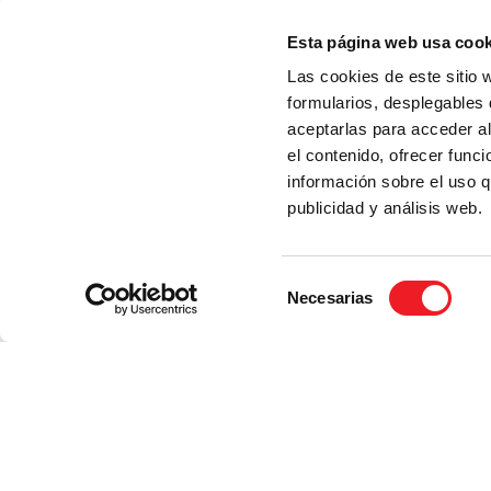
y españoles, los monitores eran geniales, todo e
g
Esta página web usa cook
Las cookies de este sitio 
formularios, desplegables 
aceptarlas para acceder a
el contenido, ofrecer func
información sobre el uso q
publicidad y análisis web.
Selección
Necesarias
de
consentimiento
¿Tienes alguna ot
frecuentes?
Contáctanos al email