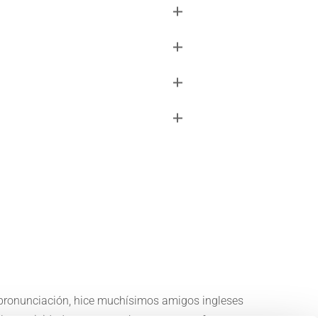
de pronunciación, hice muchísimos amigos ingleses
"Me que