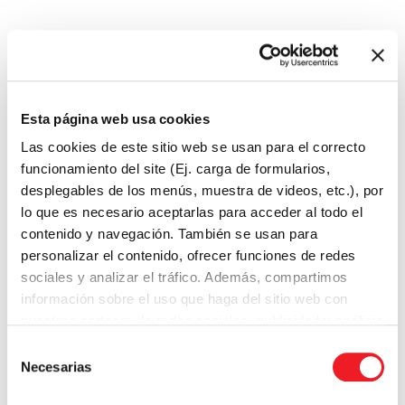
Haz tu test online →
Puedes hacerlo ahora mismo
Esta página web usa cookies
Haz tu test telefónico →
Las cookies de este sitio web se usan para el correcto
funcionamiento del site (Ej. carga de formularios,
Llama o contacta y elige hora
desplegables de los menús, muestra de videos, etc.), por
lo que es necesario aceptarlas para acceder al todo el
Haz tu test presencial →
contenido y navegación. También se usan para
Ven a vernos, dinos día y hora
personalizar el contenido, ofrecer funciones de redes
sociales y analizar el tráfico. Además, compartimos
información sobre el uso que haga del sitio web con
nuestros partners de redes sociales, publicidad y análisis
web.
Selección
Necesarias
de
consentimiento