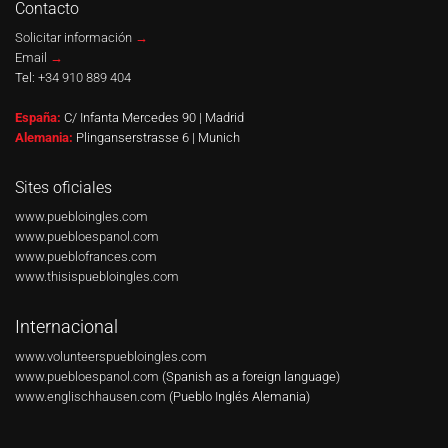
Contacto
Solicitar información
→
Email
→
Tel:
+34 910 889 404
España:
C/ Infanta Mercedes 90 | Madrid
Alemania:
Plinganserstrasse 6 | Munich
Sites oficiales
www.puebloingles.com
www.puebloespanol.com
www.pueblofrances.com
www.thisispuebloingles.com
Internacional
www.volunteerspuebloingles.com
www.puebloespanol.com
(Spanish as a foreign language)
www.englischhausen.com
(Pueblo Inglés Alemania)