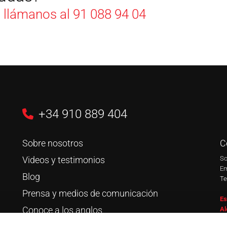
, llámanos al
91 088 94 04
+34 910 889 404
Sobre nosotros
C
Videos y testimonios
So
Em
Blog
Te
Prensa y medios de comunicación
Es
Conoce a los anglos
Al
Trabaja con nosotros