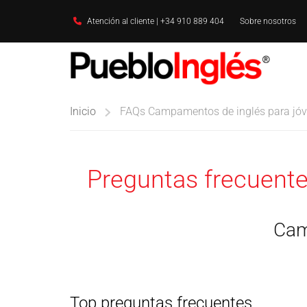
Atención al cliente | +34 910 889 404
Sobre nosotros
Inicio
FAQs Campamentos de inglés para jó
Preguntas frecuente
Cam
Top preguntas frecuentes