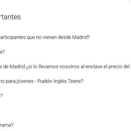
rtantes
 participantes que no vienen desde Madrid?
ma?
e de Madrid ¿si lo llevamos nosotros al enclave el precio d
no para jóvenes - Pueblo Inglés Teens?
a?
ograma?