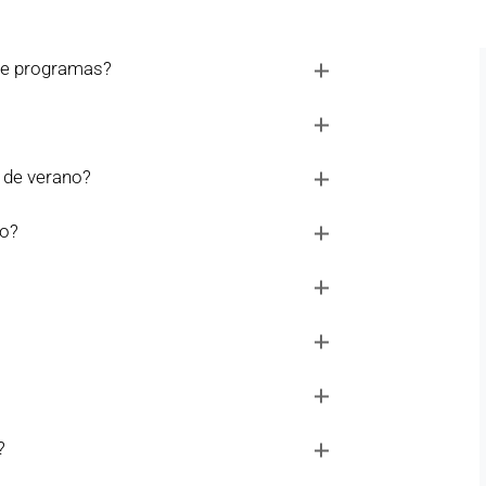
 de programas?
 de verano?
ro?
?