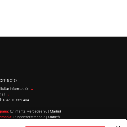
ontacto
licitar información
→
ail
→
l:
+34 910 889 404
paña:
C/ Infanta Mercedes 90 | Madrid
emania:
Plinganserstrasse 6 | Munich