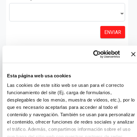
Esta página web usa cookies
Las cookies de este sitio web se usan para el correcto
funcionamiento del site (Ej. carga de formularios,
Testimonios
desplegables de los menús, muestra de videos, etc.), por lo
que es necesario aceptarlas para acceder al todo el
of
"Quería daros las gracias por la calidad y la humanidad del
"
contenido y navegación. También se usan para personalizar
el contenido, ofrecer funciones de redes sociales y analizar
e.
programa. Amelia y Alex han sido geniales y el ambiente
el tráfico. Además, compartimos información sobre el uso
que se ha respirado ha sido en todo momento de
que haga del sitio web con nuestros partners de redes