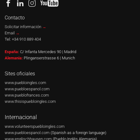
Contacto
Solicitar información
→
Email
→
Tel:
+34 910 889 404
España:
C/ Infanta Mercedes 90 | Madrid
Alemania:
Plinganserstrasse 6 | Munich
Sites oficiales
www.puebloingles.com
www.puebloespanol.com
www.pueblofrances.com
www.thisispuebloingles.com
Internacional
www.volunteerspuebloingles.com
www.puebloespanol.com
(Spanish as a foreign language)
www.englischhausen.com
(Pueblo Inglés Alemania)