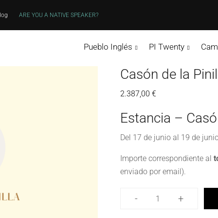
log
ARE YOU A NATIVE SPEAKER?
Pueblo Inglés
PI Twenty
Cam
Casón de la Pinil
2.387,00
€
Estancia – Casón
Del 17 de junio al 19 de jun
Importe correspondiente al
t
enviado por email).
-
+
Casón
de