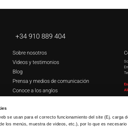
+34 910 889 404
Sobre nosotros
C
Videos y testimonios
So
Em
Blog
Te
Prensa y medios de comunicación
Es
Conoce a los anglos
Al
Trabaja con nosotros
S
ies
ww
web se usan para el correcto funcionamiento del site (Ej. carga d
Are you a native speaker?
ww
de los menús, muestra de videos, etc.), por lo que es necesario
ww
Volunteer with us in Spain in 2026