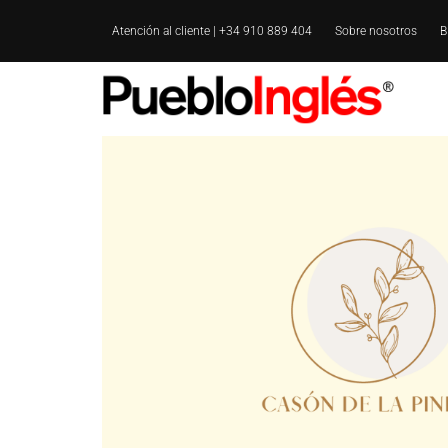
Atención al cliente | +34 910 889 404
Sobre nosotros
B