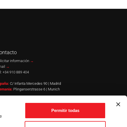
ontacto
licitar información
→
ail
→
l:
+34 910 889 404
paña:
C/ Infanta Mercedes 90 | Madrid
emania:
Plinganserstrasse 6 | Munich
ites oficiales
Permitir todas
w.puebloingles.com
e
w.puebloespanol.com
w.pueblofrances.com