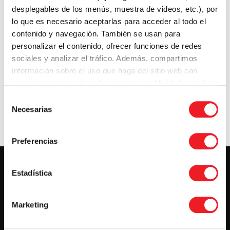
desplegables de los menús, muestra de videos, etc.), por
A stimulating and entertaining atmosphere
lo que es necesario aceptarlas para acceder al todo el
made comfortable by our staff
contenido y navegación. También se usan para
personalizar el contenido, ofrecer funciones de redes
sociales y analizar el tráfico. Además, compartimos
información sobre el uso que haga del sitio web con
nuestros partners de redes sociales, publicidad y análisis
web.
Selección
Necesarias
de
consentimiento
Preferencias
Estadística
Marketing
+34 910 889 404