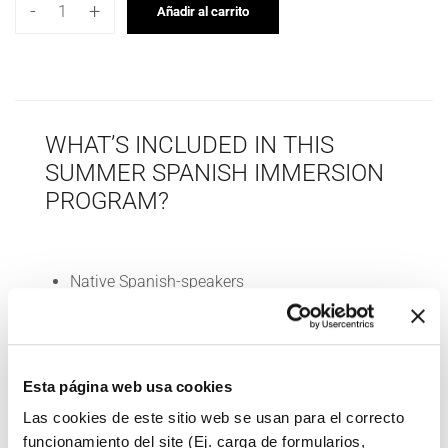
-
+
Añadir al carrito
Pueblo
Español
Adults
-
2nd
WHAT’S INCLUDED IN THIS
payment
SUMMER SPANISH IMMERSION
with
PROGRAM?
Black
Friday
offer!
Native Spanish-speakers
cantidad
Different Spanish accents
Full room and board in a private room
Transport to and from Madrid to the venue
Esta página web usa cookies
Material & Insurance
Local excursions and time to explore the
Las cookies de este sitio web se usan para el correcto
funcionamiento del site (Ej. carga de formularios,
historical village