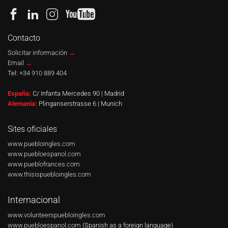
Contacto
Solicitar información
→
Email
→
Tel:
+34 910 889 404
España:
C/ Infanta Mercedes 90 | Madrid
Alemania:
Plinganserstrasse 6 | Munich
Sites oficiales
www.puebloingles.com
www.puebloespanol.com
www.pueblofrances.com
www.thisispuebloingles.com
Internacional
www.volunteerspuebloingles.com
www.puebloespanol.com
(Spanish as a foreign language)